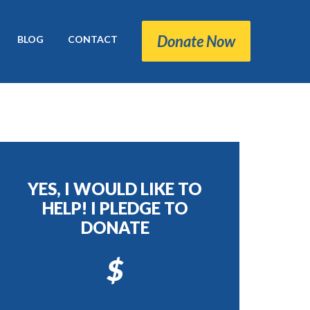
Donate Now
BLOG
CONTACT
YES, I WOULD LIKE TO
HELP! I PLEDGE TO
DONATE
$