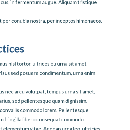
lacus, in fermentum augue. Aliquam tristique
nt per conubia nostra, per inceptos himenaeos.
ctices
us nisl tortor, ultrices eu urna sit amet,
 risus sed posuere condimentum, urna enim
s nec arcu volutpat, tempus urna sit amet,
varius, sed pellentesque quam dignissim.
, convallis commodo lorem. Pellentesque
am fringilla libero consequat commodo.
t elementum vitae. Aenean urna leo, ultricies