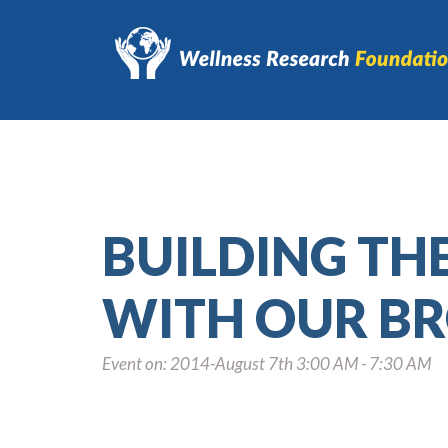
BUILDING TH
WITH OUR B
Event on: 2014-August 7th 3:00 AM - 7:30 AM