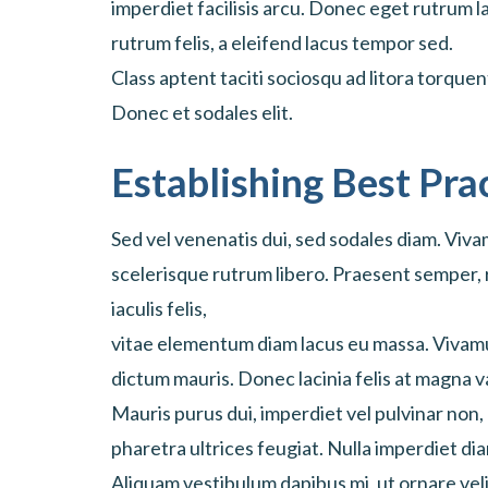
imperdiet facilisis arcu. Donec eget rutrum 
rutrum felis, a eleifend lacus tempor sed.
Class aptent taciti sociosqu ad litora torque
Donec et sodales elit.
Establishing Best Pra
Sed vel venenatis dui, sed sodales diam. Vivam
scelerisque rutrum libero. Praesent semper,
iaculis felis,
vitae elementum diam lacus eu massa. Vivamu
dictum mauris. Donec lacinia felis at magna 
Mauris purus dui, imperdiet vel pulvinar non
pharetra ultrices feugiat. Nulla imperdiet di
Aliquam vestibulum dapibus mi, ut ornare veli