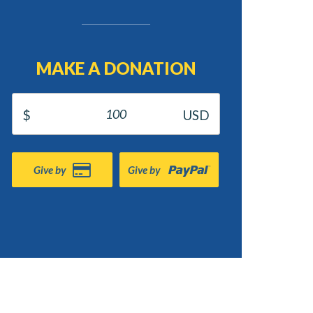
MAKE A DONATION
Give by
Give by