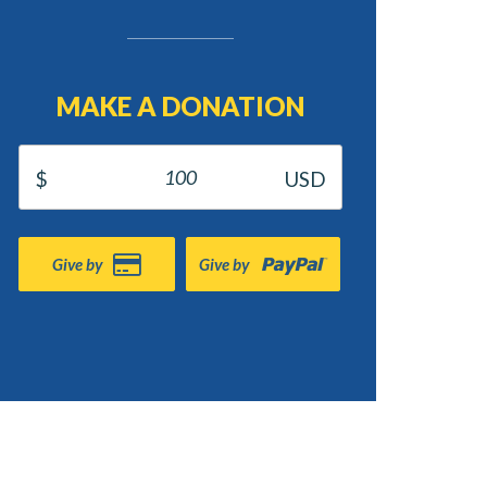
MAKE A DONATION
Give by
Give by