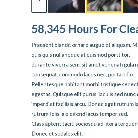
58,345 Hours For Cl
Praesent blandit ornare augue et aliquam. Mor
quis quis nullaneque at euismod porttitor,
dui ante viverra sem, sit amet venenati gula n
consequat, commodo lacus nec, porta odio.
Pellentesque habitant morbi tristique senec
egestas. Quisque elit purus, iaculis sed nunc 
imperdiet facilisis arcu. Donec eget rutrum 
rutrum felis, a eleifend lacus tempor sed.
Class aptent taciti sociosqu ad litora torque
Donec et sodales elit.