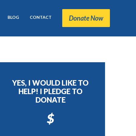
Donate Now
BLOG
CONTACT
YES, I WOULD LIKE TO
HELP! I PLEDGE TO
DONATE
$