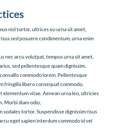
ctices
us nisl tortor, ultrices eu urna sit amet,
 risus sed posuere condimentum, urna enim
s nec arcu volutpat, tempus urna sit amet,
varius, sed pellentesque quam dignissim.
, convallis commodo lorem. Pellentesque
am fringilla libero consequat commodo.
t elementum vitae. Aenean urna leo, ultricies
m. Morbi diam odio,
n sodales tortor. Suspendisse dignissim risus
n arcu eget sapien interdum commodo id vel